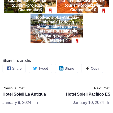
Guatemala-sustainable-
Guatemala-sustainable-
tourism-projects-in-
tourism-projects-in-
Guatemala-6
Guatemala-10
Hotel-Soleil-La-Antigua-
Guatemala-Lodging-
Sustainable-Tourism-
Guatemala-sustainable-
tourism-projects-in-
Guatemala-9
Share this article:
Share
Tweet
Share
Copy
Previous Post:
Next Post:
Hotel Soleil La Antigua
Hotel Soleil Pacífico ES
January 9, 2024
- In
January 10, 2024
- In