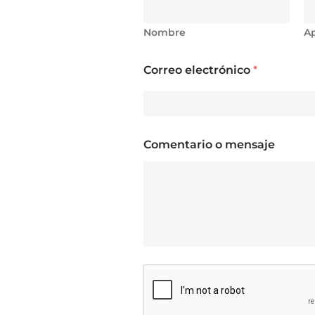
Nombre
Ap
Correo electrónico
*
*
Comentario o mensaje
o
N
o
m
b
r
e