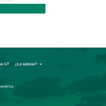
r
je GT
¿Lo sabías?
américa.​