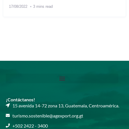
17/08/2022
3 mins read
¡Contáctanos!
15 avenida 14-72 zona 13, Guatemala, Centroamérica.​
turismo.sostenible@agexport.org.gt​
+502 2422 - 3400​​