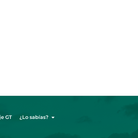
je GT
¿Lo sabías?